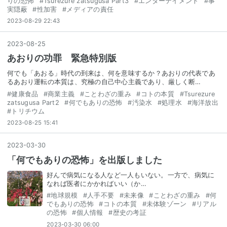
りの恐怖
#
Tsurezure zatsugusa Part3
#
エンターテイメント
#
事
実隠蔽
#
性加害
#
メディアの責任
2023-08-29 22:43
2023
-
08
-
25
あおりの功罪 緊急特別版
何でも「あおる」時代の到来は、何を意味するか？あおりの代表であ
るあおり運転の本質は、究極の自己中心主義であり、厳しく断…
#
健康食品
#
商業主義
#
ことわざの重み
#
コトの本質
#
Tsurezure
zatsugusa Part2
#
何でもありの恐怖
#
汚染水
#
処理水
#
海洋放出
#
トリチウム
2023-08-25 15:41
2023
-
03
-
30
「何でもありの恐怖」を出版しました
好んで病気になる人など一人もいない。一方で、病気に
なれば医者にかかればいい（か…
#
地球規模
#
人手不要
#
未来像
#
ことわざの重み
#
何
でもありの恐怖
#
コトの本質
#
未体験ゾーン
#
リアル
の恐怖
#
個人情報
#
歴史の考証
2023-03-30 06:00