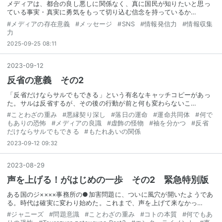
メディアは、都合の良し悪しに関係なく、真に国民が知りたいと思っ
ている事実・真実に勇気をもって切り込む信念を持っているか…
#
メディアの存在意義
#
メッセージ
#
SNS
#
情報発信力
#
情報収集
力
2025-09-25 08:11
2023
-
09
-
12
反省の意義 その2
「反省だけならサルでもできる」という有名なキャッチコピーがあっ
た。サルは反省するが、その後の行動が前と何も変わらないこ…
#
ことわざの重み
#
悪縁契り深し
#
落日の運命
#
運命共同体
#
何で
もありの恐怖
#
メディアの良識
#
虚飾の怪物
#
袖を分かつ
#
反省
だけならサルでもできる
#
もたれあいの関係
2023-09-12 09:32
2023
-
08
-
29
声を上げる！がはじめの一歩 その2 緊急特別版
ある国のジ××××事務所の●加害問題に、ついに風穴が開いたようであ
る。時代は確実に変わり始めた。これまで、声を上げて来なかっ…
#
ジャニーズ
#
問題意識
#
ことわざの重み
#
コトの本質
#
何でもあ